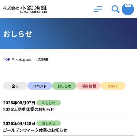
KOKAJI-GUMI CO.,LTD
おしらせ
>
TOP
kokajiadmin の記事
全て
イベント
おしらせ
採用情報
KSST
2026年08月07日
2025年07月07日
2026年08月07日
2024年11月26日
おしらせ
おしらせ
イベント
KSST
2026年夏季休業のお知らせ
KOKAJICUP～準決勝・決勝・閉会式
2026年夏季休業のお知らせ
全日本選抜スピードスケート競技会 苫小牧大会
2026年04月28日
2025年04月28日
2026年04月28日
2024年11月13日
おしらせ
おしらせ
イベント
KSST
ゴールデンウィーク休業のお知らせ
KOKAJICUP～5大会合同開会式
ゴールデンウィーク休業のお知らせ
全日本選抜スピードスケート競技会 帯広大会