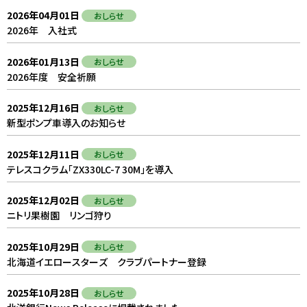
2026年04月01日
2026年04月01日
2024年10月31日
おしらせ
おしらせ
KSST
2026年 入社式
2026年 入社式
第31回全日本スピードスケート距離別選手権大会
2026年01月13日
2026年01月13日
2022年11月25日
おしらせ
おしらせ
KSST
2026年度 安全祈願
2026年度 安全祈願
【祝】小鍛冶組所属アスリート ウイリアムソン・レミ
【全日本選抜スピードスケート競技会 帯広大会】
2025年12月16日
2025年12月16日
おしらせ
おしらせ
新型ポンプ車導入のお知らせ
新型ポンプ車導入のお知らせ
2025年12月11日
2025年12月11日
おしらせ
おしらせ
テレスコクラム「ZX330LC-7 30M」を導入
テレスコクラム「ZX330LC-7 30M」を導入
2025年12月02日
2025年12月02日
おしらせ
おしらせ
ニトリ果樹園 リンゴ狩り
ニトリ果樹園 リンゴ狩り
2025年10月29日
2025年10月29日
おしらせ
おしらせ
北海道イエロースターズ クラブパートナー登録
北海道イエロースターズ クラブパートナー登録
2025年10月28日
2025年10月28日
おしらせ
おしらせ