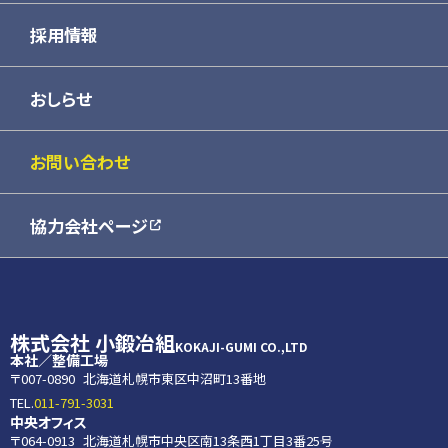
小鍛冶組安全の取り組み
KOKAJI SPEED SKATING TEAM
採用情報
主要取引先
おしらせ
協力会社
お問い合わせ
グループ会社
協力会社ページ
株式会社 小鍛冶組
KOKAJI-GUMI CO.,LTD
本社／整備工場
〒007-0890
北海道札幌市東区中沼町13番地
TEL.
011-791-3031
中央オフィス
〒064-0913
北海道札幌市中央区南13条西1丁目3番25号