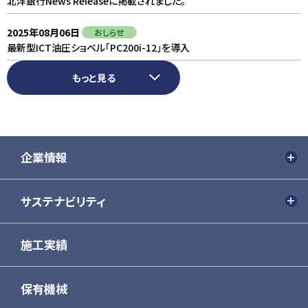
北洋銀行News Releaseに掲載されました。
北洋銀行News Releaseに掲載されました。
2025年08月06日
2025年08月06日
おしらせ
おしらせ
最新型ICT油圧ショベル「PC200i-12」を導入
最新型ICT油圧ショベル「PC200i-12」を導入
もっと見る
企業情報
ごあいさつ
サステナビリティ
会社概要
社会貢献活動
施工実績
企業理念
SDGs
保有機械