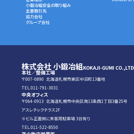
小鍛冶組安全の取り組み
主要取引先
協力会社
グループ会社
株式会社 小鍛冶組
KOKAJI-GUMI CO.,LTD
本社／整備工場
〒007-0890
北海道札幌市東区中沼町13番地
TEL.
011-791-3031
中央オフィス
〒064-0913
北海道札幌市中央区南13条西1丁目3番25号
アスレチックテラス2F
※ビル正面側に来客用駐車場 3台有り
TEL.
011-522-8550