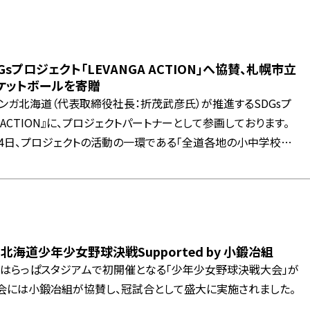
sプロジェクト「LEVANGA ACTION」へ協賛、札幌市立
ケットボールを寄贈
ンガ北海道（代表取締役社長：折茂武彦氏）が推進するSDGsプ
A ACTION』に、プロジェクトパートナーとして参画しております。
月14日、プロジェクトの活動の一環である「全道各地の小中学校へ
活動」として、札幌市立発寒中学校を訪問いたしました。 当日
に、バスケットボール20球を寄贈いたしました。
海道少年少女野球決戦Supported by 小鍛冶組
日）、はらっぱスタジアムで初開催となる「少年少女野球決戦大会」が
会には小鍛冶組が協賛し、冠試合として盛大に実施されました。