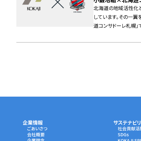
北海道の地域活性化
しています。その一翼
道コンサドーレ札幌」
携を深めるため、小鍛
ーシップは、地域経済
り拓くことを目指して
全体に希望と活力をも
企業情報
サステナビリ
ごあいさつ
社会貢献活
会社概要
SDGs
企業理念
KOKAJI SP