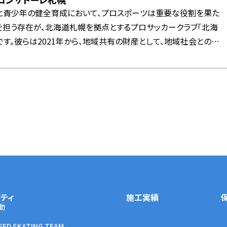
と青少年の健全育成において、プロスポーツは重要な役割を果た
を担う存在が、北海道札幌を拠点とするプロサッカークラブ「北海
です。彼らは2021年から、地域共有の財産として、地域社会との連
冶組とオフィシャルパートナー契約を結んでいます。このパートナ
や文化に対する貢献だけでなく、スポーツの力で地域の未来を切
います。彼らの活動は、単なるスポーツの領域を超えて、地域社会
たらしています。
ティ
施工実績
動
EED SKATING TEAM