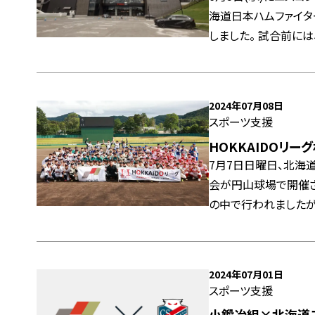
海道日本ハムファイタ
しました。 試合前には、ベースランニングイベントや、当社野球部選手による始球式が
行われました。また、
よるプレゼント抽選会
た。 今回の「小鍛冶組DAY」は、多くの皆様にご参加いただき、盛況のうちに終了いたし
2024年07月08日
ました。ご来場いただ
スポーツ支援
HOKKAIDOリーグ札
7月7日日曜日、北海
会が円山球場で開催さ
の中で行われましたが、各
勢と情熱が会場全体に
を目指していきます。
し、次回大会への期待
2024年07月01日
スポーツ支援
小鍛冶組×北海道