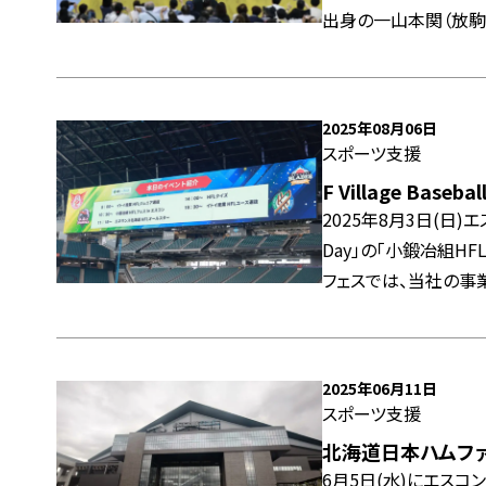
出身の一山本関（放駒
2025年08月06日
スポーツ支援
F Village Base
2025年8月3日(日)エス
Day」の「小鍛冶組H
フェスでは、当社の事
説明させていただきま
2025年06月11日
スポーツ支援
北海道日本ハムフ
6月5日(水)にエスコ