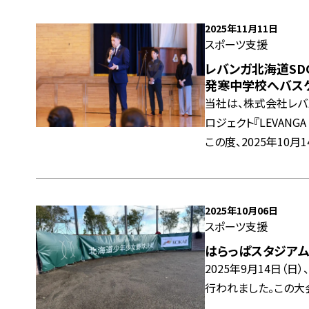
2025年11月11日
スポーツ支援
レバンガ北海道SDG
発寒中学校へバス
当社は、株式会社レバ
ロジェクト『LEVANG
この度、2025年10
のバスケットボール寄贈
は、折茂武彦社長と共
2025年10月06日
スポーツ支援
はらっぱスタジアム北
2025年9月14日（
行われました。この大