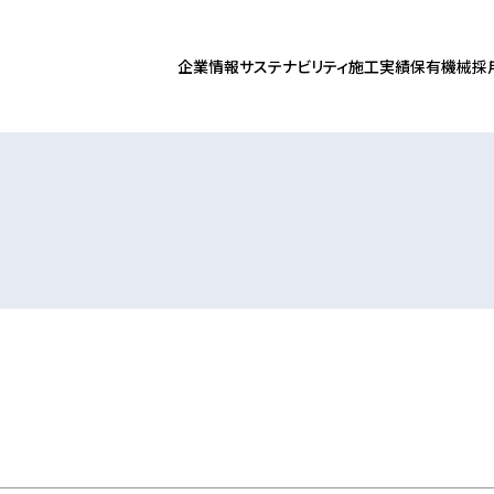
施工実績
保有機械
採
企業情報
サステナビリティ
D SKATING TEAM
鍛冶組
主要取引先
協力会社
グループ会社
全の取り組み