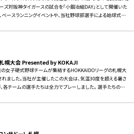
ーズ対阪神タイガースの試合を「小鍛冶組DAY」として開催いた
7回裏終了時には、試合前に配布したチラシに記載された番号に
を実施し、ご来場いただいた皆様に大変お楽しみいただきまし
きました皆様、誠にありがとうございました。
幌大会 Presented by KOKAJI
道の女子硬式野球チームが集結するHOKKAIDOリーグの札幌大
れました。当社が主催したこの大会は、気温30度を超える暑さ
チームの選手たちは全力でプレーしました。 選手たちの姿
広がりました。今後も、選手たちのプレーを支え、さらなる発展
北海道の夏を彩る瞬間を共に作り上げることができたことに感謝
が高まります。
コンサドーレ札幌